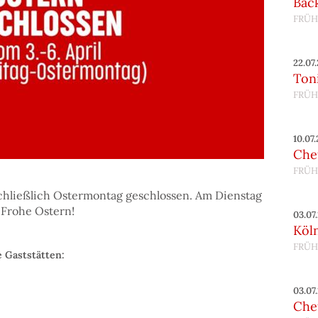
Bac
FRÜH
22.07
Toni
FRÜH
10.07
Chef
FRÜH
schließlich Ostermontag geschlossen. Am Dienstag
 Frohe Ostern!
03.07
Köl
FRÜH
e Gaststätten:
03.07
Chef