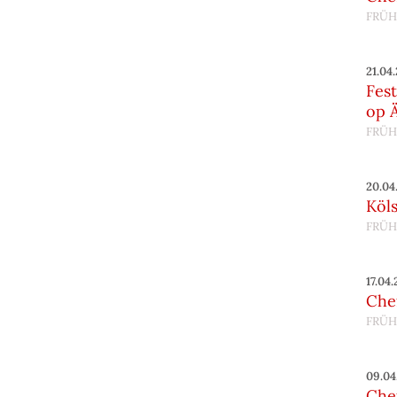
FRÜH
21.04
Fes
op 
FRÜH
20.04
Köl
FRÜH
17.04
Chef
FRÜH
09.04
Chef