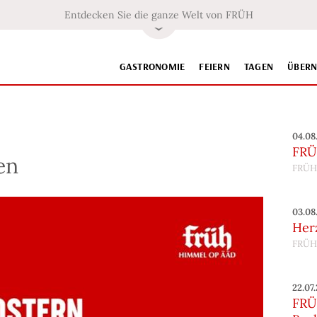
Entdecken Sie die ganze Welt von FRÜH
GASTRONOMIE
FEIERN
TAGEN
ÜBER
04.08
FRÜ
en
FRÜH
03.08
Her
FRÜH
22.07
FRÜH