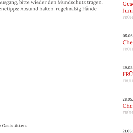
m Ausgang, bitte wieder den Mundschutz tragen.
Gesc
ienetipps: Abstand halten, regelmäßig Hände
Juni
FRÜH
05.06
Chef
FRÜH
29.05
FRÜ
FRÜH
28.05
Chef
FRÜH
e Gaststätten:
21.05