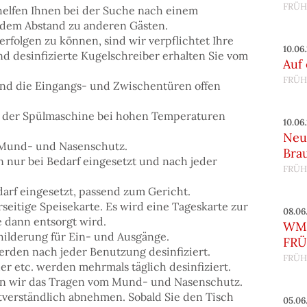
FRÜH
r helfen Ihnen bei der Suche nach einem
ndem Abstand zu anderen Gästen.
erfolgen zu können, sind wir verpflichtet Ihre
10.06
d desinfizierte Kugelschreiber erhalten Sie vom
Auf
FRÜH
und die Eingangs- und Zwischentüren offen
in der Spülmaschine bei hohen Temperaturen
10.06
Neu
 Mund- und Nasenschutz.
Bra
n nur bei Bedarf eingesetzt und nach jeder
FRÜH
darf eingesetzt, passend zum Gericht.
seitige Speisekarte. Es wird eine Tageskarte zur
08.06
 dann entsorgt wird.
WM 
hilderung für Ein- und Ausgänge.
FRÜ
erden nach jeder Benutzung desinfiziert.
FRÜH
er etc. werden mehrmals täglich desinfiziert.
n wir das Tragen vom Mund- und Nasenschutz.
tverständlich abnehmen. Sobald Sie den Tisch
05.06