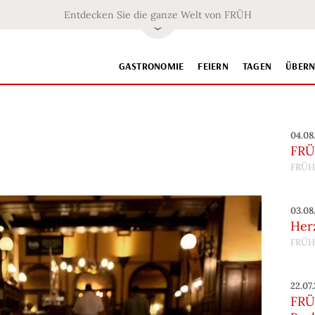
Entdecken Sie die ganze Welt von FRÜH
GASTRONOMIE
FEIERN
TAGEN
ÜBER
04.08
FRÜ
FRÜH
03.08
Her
FRÜH
22.07
FRÜH