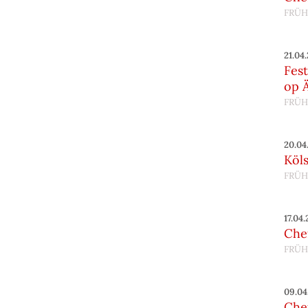
FRÜH
21.04
Fes
op 
FRÜH
20.04
Köl
FRÜH
17.04
Chef
FRÜH
09.04
Chef