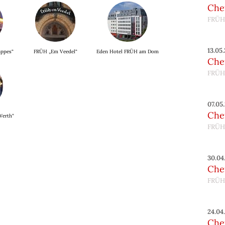
Chef
FRÜH
13.05
ppes“
FRÜH „Em Veedel“
Eden Hotel FRÜH am Dom
Chef
FRÜH
07.05
Chef
Werth“
FRÜH
30.04
Chef
FRÜH
24.04
Chef