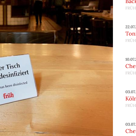
Bac
FRÜH
22.07
Toni
FRÜH
10.07
Chef
FRÜH
03.07
Köl
FRÜH
03.07
Chef