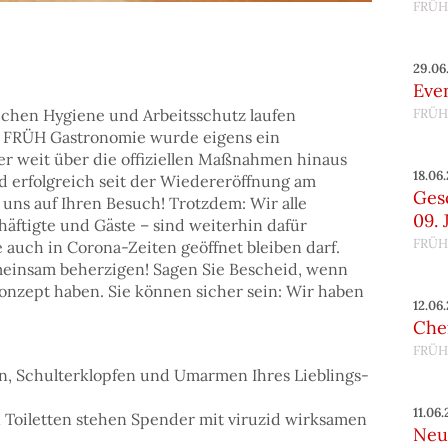
FRÜH
29.06
Eve
hen Hygiene und Arbeitsschutz laufen
FRÜH
der FRÜH Gastronomie wurde eigens ein
r weit über die offiziellen Maßnahmen hinaus
18.06
 erfolgreich seit der Wiedereröffnung am
Ges
uns auf Ihren Besuch! Trotzdem: Wir alle
09. 
ftigte und Gäste – sind weiterhin dafür
FRÜH
 auch in Corona-Zeiten geöffnet bleiben darf.
meinsam beherzigen! Sagen Sie Bescheid, wenn
nzept haben. Sie können sicher sein: Wir haben
12.06
Chef
FRÜH
ln, Schulterklopfen und Umarmen Ihres Lieblings-
11.06
n Toiletten stehen Spender mit viruzid wirksamen
Neu