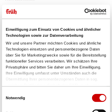
23.01.2026
Chef vum Deens ...
FRÜH Gastronomie
Einwilligung zum Einsatz von Cookies und ähnlicher
Technologien sowie zur Datenverarbeitung
16.01.2026
Wir und unsere Partner möchten Cookies und ähnliche
Chef vum Deens ...
Technologien einsetzen und personenbezogene Daten
FRÜH Gastronomie
über Sie für Marketingzwecke sowie für die Bereitstellung
funktioneller Services verarbeiten. Wir schätzen Ihre
Privatsphäre und bitten Sie daher um Ihre Einwilligung.
08.01.2026
Chef vum Deens ...
Ihre Einwilligung umfasst unter Umständen auch die
Übermittlung Ihrer personenbezogenen Daten in sog.
FRÜH Gastronomie
unsichere Drittländer außerhalb des EWR, auch wenn
insoweit kein mit dem EU-Recht vergleichbares
Einwilligungsauswahl
01.01.2026
Datenschutzniveau gewährleistet ist. Es besteht u.a. das
Notwendig
Familien-Brunch im Hippodrom
Risiko, dass dortige Behörden auf die verarbeiteten
FRÜH „Em Tattersall“
Daten zugreifen können und die Betroffenenrechte