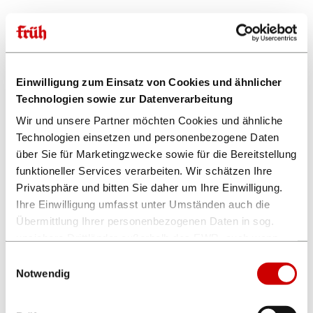
06.03.2026
FRÜH's Kneipen-Sport Neu!
FRÜH Gastronomie
Einwilligung zum Einsatz von Cookies und ähnlicher
Technologien sowie zur Datenverarbeitung
05.03.2026
Wir und unsere Partner möchten Cookies und ähnliche
Chef vum Deens ...
Technologien einsetzen und personenbezogene Daten
FRÜH Gastronomie
über Sie für Marketingzwecke sowie für die Bereitstellung
funktioneller Services verarbeiten. Wir schätzen Ihre
Privatsphäre und bitten Sie daher um Ihre Einwilligung.
04.03.2026
Es gibt ihn wirklich!
Ihre Einwilligung umfasst unter Umständen auch die
FRÜH Gastronomie
Übermittlung Ihrer personenbezogenen Daten in sog.
unsichere Drittländer außerhalb des EWR, auch wenn
insoweit kein mit dem EU-Recht vergleichbares
Einwilligungsauswahl
26.02.2026
Datenschutzniveau gewährleistet ist. Es besteht u.a. das
Notwendig
Chef vum Deens ...
Risiko, dass dortige Behörden auf die verarbeiteten
FRÜH Gastronomie
Daten zugreifen können und die Betroffenenrechte