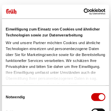
23.01.2026
Chef vum Deens ...
FRÜH Gastronomie
Einwilligung zum Einsatz von Cookies und ähnlicher
16.01.2026
Technologien sowie zur Datenverarbeitung
Chef vum Deens ...
Wir und unsere Partner möchten Cookies und ähnliche
FRÜH Gastronomie
Technologien einsetzen und personenbezogene Daten
über Sie für Marketingzwecke sowie für die Bereitstellung
funktioneller Services verarbeiten. Wir schätzen Ihre
08.01.2026
Chef vum Deens ...
Privatsphäre und bitten Sie daher um Ihre Einwilligung.
FRÜH Gastronomie
Ihre Einwilligung umfasst unter Umständen auch die
Übermittlung Ihrer personenbezogenen Daten in sog.
unsichere Drittländer außerhalb des EWR, auch wenn
01.01.2026
insoweit kein mit dem EU-Recht vergleichbares
Einwilligungsauswahl
Familien-Brunch im Hippodrom
Datenschutzniveau gewährleistet ist. Es besteht u.a. das
Notwendig
FRÜH „Em Tattersall“
Risiko, dass dortige Behörden auf die verarbeiteten
Daten zugreifen können und die Betroffenenrechte