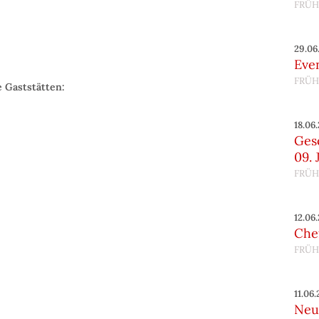
FRÜH
29.06
Eve
FRÜH
e Gaststätten:
18.06
Ges
09. 
FRÜH
12.06
Chef
FRÜH
11.06
Neu