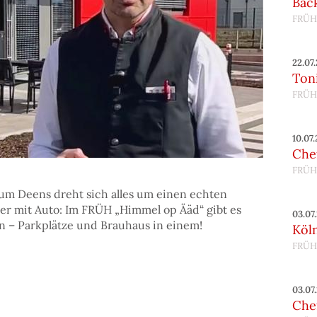
Bac
FRÜH
22.07
Toni
FRÜH
10.07
Chef
FRÜH
vum Deens dreht sich alles um einen echten
aber mit Auto: Im FRÜH „Himmel op Ääd“ gibt es
03.07
n – Parkplätze und Brauhaus in einem!
Köl
FRÜH
03.07
Chef