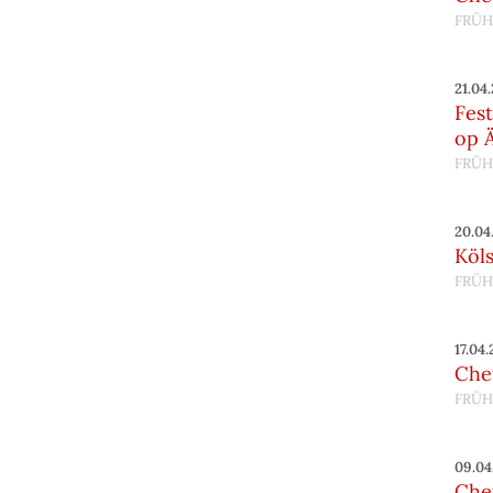
FRÜH
21.04
Fes
op 
FRÜH
20.04
Köl
FRÜH
17.04
Chef
FRÜH
09.04
Chef