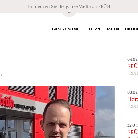
Entdecken Sie die ganze Welt von FRÜH
GASTRONOMIE
FEIERN
TAGEN
ÜBER
04.08
FRÜ
.
FRÜH
03.08
Her
FRÜH
22.07
FRÜH