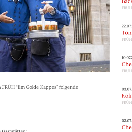
Bac
FRÜH
22.07
Toni
FRÜH
10.07
Chef
FRÜH
im FRÜH “Em Golde Kappes” folgende
03.07
Köl
FRÜH
03.07
Chef
e Gaststätten: