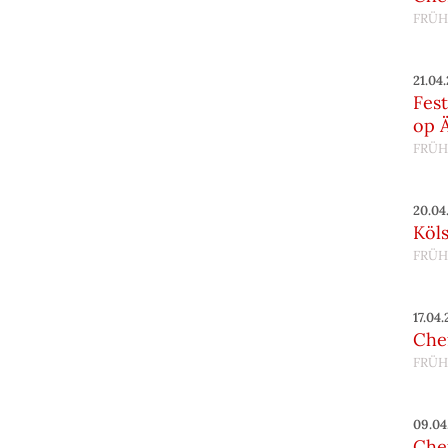
FRÜH
21.04
Fes
op 
FRÜH
20.04
Köl
FRÜH
17.04
Chef
FRÜH
09.04
Chef