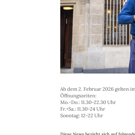
Ab dem 2. Februar 2026 gelten 
Öffnungszeiten:
Mo.-Do.: 11.30-22.30 Uhr
Fr.+Sa.: 11.30-24 Uhr
Sonntag: 12-22 Uhr
Diese News bezieht sich auf folgend