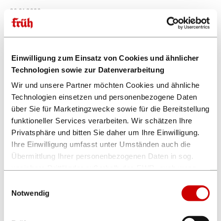
26.01.2026
Geänderte Öffnungszeiten ab 2. Februar
FRÜH Gastronomie
Einwilligung zum Einsatz von Cookies und ähnlicher
23.01.2026
Technologien sowie zur Datenverarbeitung
Chef vum Deens ...
Wir und unsere Partner möchten Cookies und ähnliche
FRÜH Gastronomie
Technologien einsetzen und personenbezogene Daten
über Sie für Marketingzwecke sowie für die Bereitstellung
16.01.2026
funktioneller Services verarbeiten. Wir schätzen Ihre
Chef vum Deens ...
Privatsphäre und bitten Sie daher um Ihre Einwilligung.
FRÜH Gastronomie
Ihre Einwilligung umfasst unter Umständen auch die
Übermittlung Ihrer personenbezogenen Daten in sog.
unsichere Drittländer außerhalb des EWR, auch wenn
08.01.2026
Chef vum Deens ...
insoweit kein mit dem EU-Recht vergleichbares
Einwilligungsauswahl
FRÜH Gastronomie
Datenschutzniveau gewährleistet ist. Es besteht u.a. das
Notwendig
Risiko, dass dortige Behörden auf die verarbeiteten
Daten zugreifen können und die Betroffenenrechte