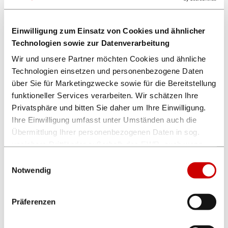
Einwilligung zum Einsatz von Cookies und ähnlicher
Technologien sowie zur Datenverarbeitung
Wir und unsere Partner möchten Cookies und ähnliche
Dieses Event findet in folgenden Gaststätten statt:
Technologien einsetzen und personenbezogene Daten
über Sie für Marketingzwecke sowie für die Bereitstellung
FRÜH „Himmel op Ääd“
funktioneller Services verarbeiten. Wir schätzen Ihre
Privatsphäre und bitten Sie daher um Ihre Einwilligung.
Ihre Einwilligung umfasst unter Umständen auch die
Übermittlung Ihrer personenbezogenen Daten in sog.
unsichere Drittländer außerhalb des EWR, auch wenn
insoweit kein mit dem EU-Recht vergleichbares
Einwilligungsauswahl
Datenschutzniveau gewährleistet ist. Es besteht u.a. das
Notwendig
Risiko, dass dortige Behörden auf die verarbeiteten
Daten zugreifen können und die Betroffenenrechte
Präferenzen
eingeschränkt oder ausgeschlossen sind.
Die aktuellen Einstellungen können Sie unten einsehen.